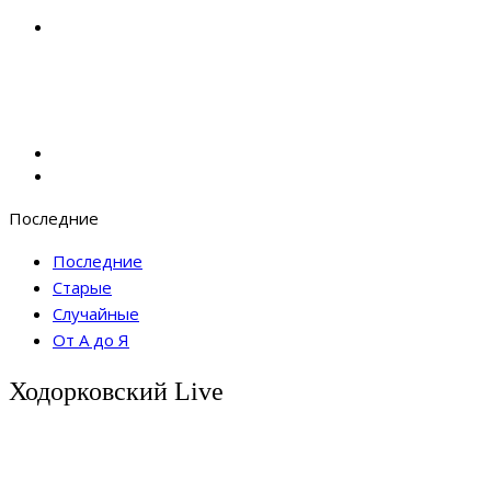
Последние
Последние
Старые
Случайные
От А до Я
Ходорковский Live