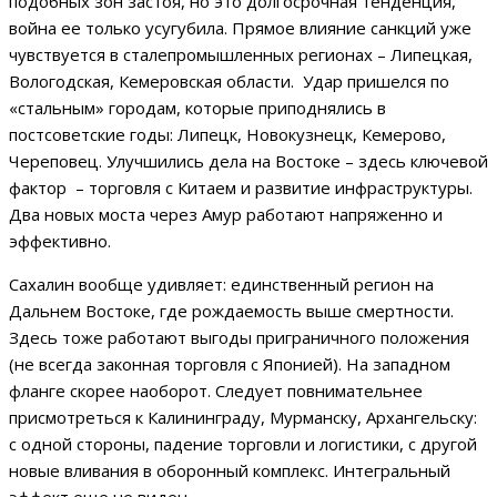
подобных зон застоя, но это долгосрочная тенденция,
война ее только усугубила. Прямое влияние санкций уже
чувствуется в сталепромышленных регионах – Липецкая,
Вологодская, Кемеровская области. Удар пришелся по
«стальным» городам, которые приподнялись в
постсоветские годы: Липецк, Новокузнецк, Кемерово,
Череповец. Улучшились дела на Востоке – здесь ключевой
фактор – торговля с Китаем и развитие инфраструктуры.
Два новых моста через Амур работают напряженно и
эффективно.
Сахалин вообще удивляет: единственный регион на
Дальнем Востоке, где рождаемость выше смертности.
Здесь тоже работают выгоды приграничного положения
(не всегда законная торговля с Японией). На западном
фланге скорее наоборот. Следует повнимательнее
присмотреться к Калининграду, Мурманску, Архангельску:
с одной стороны, падение торговли и логистики, с другой
новые вливания в оборонный комплекс. Интегральный