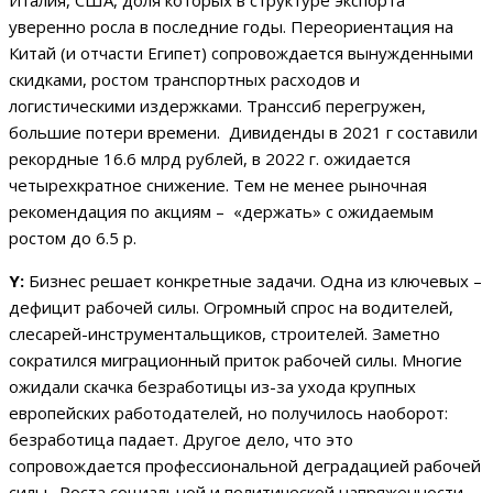
Италия, США, доля которых в структуре экспорта
уверенно росла в последние годы. Переориентация на
Китай (и отчасти Египет) сопровождается вынужденными
скидками, ростом транспортных расходов и
логистическими издержками. Транссиб перегружен,
большие потери времени. Дивиденды в 2021 г составили
рекордные 16.6 млрд рублей, в 2022 г. ожидается
четырехкратное снижение. Тем не менее рыночная
рекомендация по акциям – «держать» с ожидаемым
ростом до 6.5 р.
Y:
Бизнес решает конкретные задачи. Одна из ключевых –
дефицит рабочей силы. Огромный спрос на водителей,
слесарей-инструментальщиков, строителей. Заметно
сократился миграционный приток рабочей силы. Многие
ожидали скачка безработицы из-за ухода крупных
европейских работодателей, но получилось наоборот:
безработица падает. Другое дело, что это
сопровождается профессиональной деградацией рабочей
силы. Роста социальной и политической напряженности