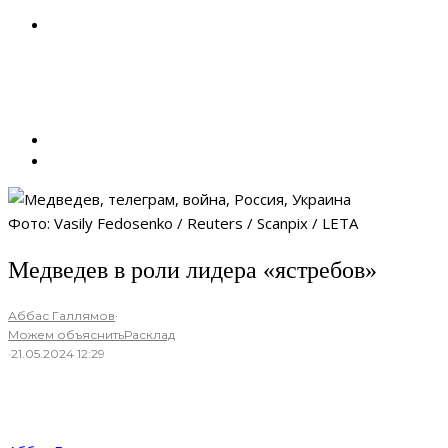
Фото: Vasily Fedosenko / Reuters / Scanpix / LETA
Медведев в роли лидера «ястребов»
Аббас Галлямов
·
Можем объяснить
Расклад
·
21.05.2024 12:29