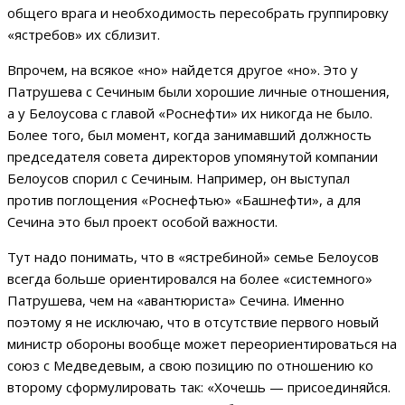
общего врага и необходимость пересобрать группировку
«ястребов» их сблизит.
Впрочем, на всякое «но» найдется другое «но». Это у
Патрушева с Сечиным были хорошие личные отношения,
а у Белоусова с главой «Роснефти» их никогда не было.
Более того, был момент, когда занимавший должность
председателя совета директоров упомянутой компании
Белоусов спорил с Сечиным. Например, он выступал
против поглощения «Роснефтью» «Башнефти», а для
Сечина это был проект особой важности.
Тут надо понимать, что в «ястребиной» семье Белоусов
всегда больше ориентировался на более «системного»
Патрушева, чем на «авантюриста» Сечина. Именно
поэтому я не исключаю, что в отсутствие первого новый
министр обороны вообще может переориентироваться на
союз с Медведевым, а свою позицию по отношению ко
второму сформулировать так: «Хочешь — присоединяйся.