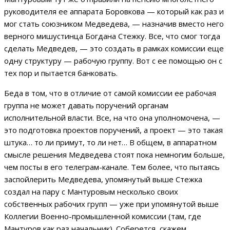
руководителя ее аппарата Боровкова — который как раз и
мог стать союзником Медведева, — назначив вместо него
верного мишустинца Богдана Стежку. Все, что смог тогда
сделать Медведев, — это создать в рамках комиссии еще
одну структуру — рабочую группу. Вот с ее помощью он с
тех пор и пытается банковать.
Беда в том, что в отличие от самой комиссии ее рабочая
группа не может давать поручений органам
исполнительной власти. Все, на что она уполномочена, —
это подготовка проектов поручений, а проект — это такая
штука… то ли примут, то ли нет… В общем, в аппаратном
смысле решения Медведева стоят пока немногим больше,
чем посты в его телеграм-канале. Тем более, что пытаясь
заспойлерить Медведева, упомянутый выше Стежка
создал на пару с Мантуровым несколько своих
собственных рабочих групп — уже при упомянутой выше
Коллегии Военно-промышленной комиссии (там, где
Мантуров как раз начальник). Соберется, скажем,