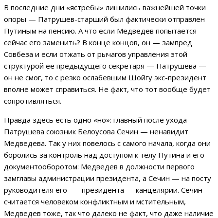
В последние дни «ястребы» лишились важнейшей точки
опоры — Патрушев-старший был фактически отправлен
Путиным на пенсию. А что если Медведев попытается
сейчас его заменить? В конце концов, он — зампред
Совбеза и если отжать от рычагов управления этой
структурой ее предыдущего секретаря — Патрушева —
он не смог, то с резко ослабевшим Шойгу экс-президент
вполне может справиться. Не факт, что тот вообще будет
сопротивляться.
Правда здесь есть одно «но»: главный после ухода
Патрушева союзник Белоусова Сечин — ненавидит
Медведева. Так у них повелось с самого начала, когда они
боролись за контроль над доступом к телу Путина и его
документооборотом: Медведев в должности первого
замглавы администрации президента, а Сечин — на посту
руководителя его —- президента — канцелярии. Сечин
считается человеком конфликтным и мстительным,
Медведев тоже, так что далеко не факт, что даже наличие