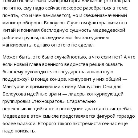
только новый глава Минпромторга Алиханов (это как раз
понятно, ему надо сейчас поскорее разобраться в теме;
понять, кто и чем занимается), но и свеженазначенный
министр обороны Белоусов. С учетом фактора визита в
Китай и понимая бесплодную сущность медведевской
рабочей группы, последний мог бы заседанием
манкировать, однако он этого не сделал.
Может быть, это было случайностью, а что если нет? А что
если новый глава военного ведомства решил оказать
бывшему руководителю государства аппаратную
поддержку? В конце концов, конкурент у них общий —
Мантуров и примкнувший к нему Мишустин. Они для
Белоусова идейные враги — лидеры конкурирующей
группировки «технократов». Старательно
перековывающийся же в последние два года в «ястреба»
Медведев в этом смысле представляется фигурой гораздо
более близкой. Второго такого экстремиста сейчас еще
надо поискать.